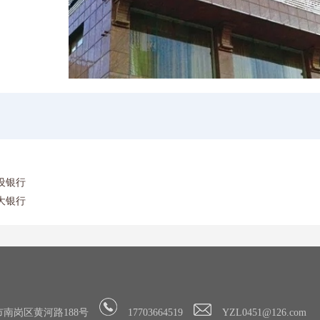
设银行
大银行
南岗区黄河路188号
17703664519
YZL0451@126.com